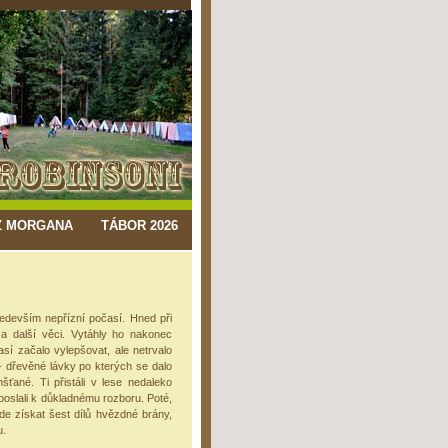
Z MORGANA
TÁBOR 2026
edevším nepřízní počasí. Hned při
 a další věci. Vytáhly ho nakonec
así začalo vylepšovat, ale netrvalo
- dřevěné lávky po kterých se dalo
ťané. Ti přistáli v lese nedaleko
 poslali k důkladnému rozboru. Poté,
de získat šest dílů hvězdné brány,
u.