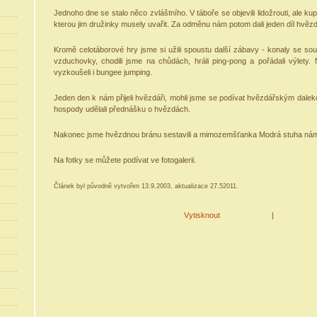
Jednoho dne se stalo něco zvláštního. V táboře se objevili lidožrouti, ale ku
kterou jim družinky musely uvařit. Za odměnu nám potom dali jeden díl hvěz
Kromě celotáborové hry jsme si užili spoustu další zábavy - konaly se sou
vzduchovky, chodili jsme na chůdách, hráli ping-pong a pořádali výlety.
vyzkoušeli i bungee jumping.
Jeden den k nám přijeli hvězdáři, mohli jsme se podívat hvězdářským dale
hospody udělali přednášku o hvězdách.
Nakonec jsme hvězdnou bránu sestavili a mimozemšťanka Modrá stuha nám 
Na fotky se můžete podívat ve fotogalerii.
Článek byl původně vytvořen 13.9.2003, aktualizace 27.52011.
Vytisknout
|