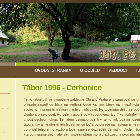
ÚVODNÍ STRÁNKA
O ODDÍLU
VEDOUCÍ
T
Tábor 1996 - Cerhonice
Tento tábor byl ve vypůjčené základně Chirany Praha a vyznačoval se př
příjezdu zapadl do bláta na vedlejší louce kamion, který nám vezl kola
společnými silami tři traktory místních obyvatel. Po týdenním dešti se poč
dlouho a pršelo opět. Po celém táboře byly vybudovány tzv. "rychlodráhy" 
chodit suchou nohou. Tématem celotáborové hry tento rok byli mimozemš
tábora, my jsme objevili jejich vesmírnou loď a po poradě na nástupu jsme ji
co přišel telegram o rozboru lodě, jsme se dozvěděli, že naším úkolem bu
kterou musíme složit, aby se mimozemšťané mohli vrátit zpět na svoji planet