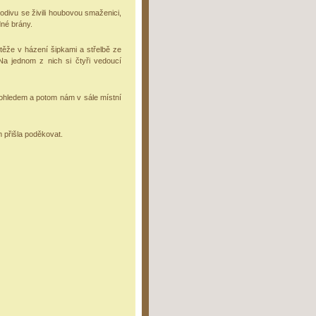
podivu se živili houbovou smaženici,
dné brány.
těže v házení šipkami a střelbě ze
 Na jednom z nich si čtyři vedoucí
kohledem a potom nám v sále místní
přišla poděkovat.