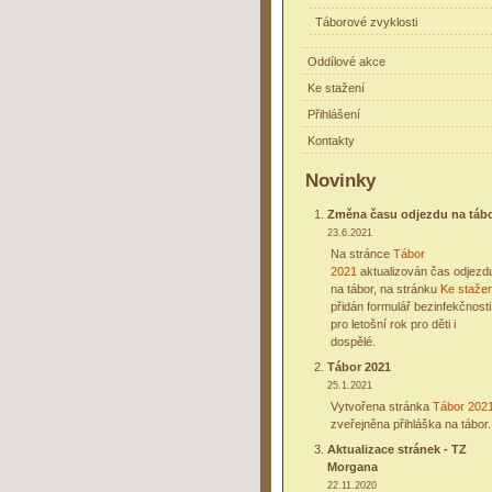
Táborové zvyklosti
Oddílové akce
Ke stažení
Přihlášení
Kontakty
Novinky
Změna času odjezdu na táb
23.6.2021
Na stránce
Tábor
2021
aktualizován čas odjezd
na tábor, na stránku
Ke stažen
přidán formulář bezinfekčnosti
pro letošní rok pro děti i
dospělé.
Tábor 2021
25.1.2021
Vytvořena stránka
Tábor 202
zveřejněna přihláška na tábor.
Aktualizace stránek - TZ
Morgana
22.11.2020