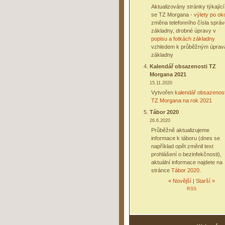
Aktualizovány stránky týkající
se TZ Morgana -
výlety po oko
změna telefonního čísla sprá
základny, drobné úpravy v
popisu a fotkách základny
vzhledem k průběžným úpra
základny
Kalendář obsazenosti TZ
Morgana 2021
15.11.2020
Vytvořen
kalendář obsazenost
TZ Morgana na rok 2021
Tábor 2020
26.6.2020
Průběžně aktualizujeme
informace k táboru (dnes se
například opět změnil text
prohlášení o bezinfekčnosti),
aktuální informace najdete na
stránce
Tábor 2020
.
« Novější
|
Starší »
RSS