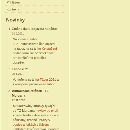
Přihlášení
Kontakty
Novinky
Změna času odjezdu na tábor
23.6.2021
Na stránce
Tábor
2021
aktualizován čas odjezdu
na tábor, na stránku
Ke stažení
přidán formulář bezinfekčnosti
pro letošní rok pro děti i
dospělé.
Tábor 2021
25.1.2021
Vytvořena stránka
Tábor 2021
a
zveřejněna přihláška na tábor.
Aktualizace stránek - TZ
Morgana
22.11.2020
Aktualizovány stránky týkající
se TZ Morgana -
výlety po okolí
,
změna telefonního čísla správce
základny, drobné úpravy v
popisu a fotkách základny
vzhledem k průběžným úpravám