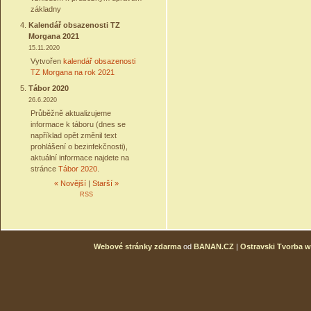
základny
Kalendář obsazenosti TZ
Morgana 2021
15.11.2020
Vytvořen
kalendář obsazenosti
TZ Morgana na rok 2021
Tábor 2020
26.6.2020
Průběžně aktualizujeme
informace k táboru (dnes se
například opět změnil text
prohlášení o bezinfekčnosti),
aktuální informace najdete na
stránce
Tábor 2020
.
« Novější
|
Starší »
RSS
Webové stránky zdarma
od
BANAN.CZ
|
Ostravski Tvorba 