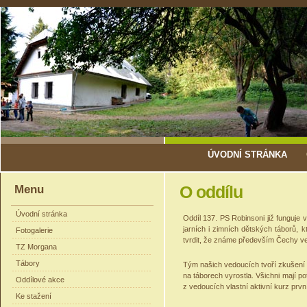
ÚVODNÍ STRÁNKA
Menu
O oddílu
Úvodní stránka
Oddíl 137. PS Robinsoni již funguje 
jarních i zimních dětských táborů, k
Fotogalerie
tvrdit, že známe především Čechy ve
TZ Morgana
Tábory
Tým našich vedoucích tvoří zkušení "t
na táborech vyrostla. Všichni mají p
Oddílové akce
z ve
doucích vlastní aktivní kurz prv
Ke stažení