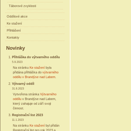
Táborové zvyklosti
Oddílové akce
Ke stažení
Přihlášení
Kontakty
Novinky
Přihláška do výtvarného oddílu
5.9.2023
Na stránku
Ke stažení
byla
přidána přihláška do
výtvarného
oddílu v Brandýse nad Labem
.
Výtvarný oddíl
31.8.2023
Vytvořena stránka
Výtvarného
oddílu
v Brandýse nad Labem,
který zahajuje od září svoji
činnost.
Registrační list 2023
11.1.2023
Na stránku
Ke stažení
byl přidán
Registrační list pro rok 2023 a