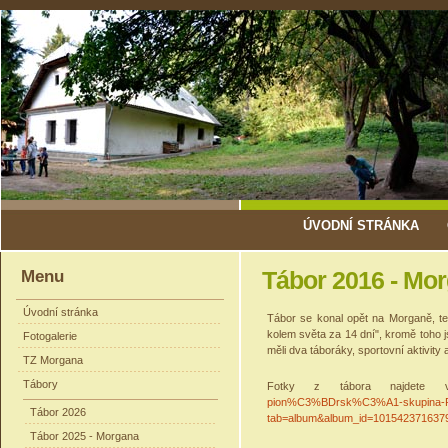
ÚVODNÍ STRÁNKA
Menu
Tábor 2016 - Mo
Úvodní stránka
Tábor se konal opět na Morganě, te
kolem světa za 14 dní", kromě toho j
Fotogalerie
měli dva táboráky, sportovní aktivity 
TZ Morgana
Tábory
Fotky z tábora najdete
pion%C3%BDrsk%C3%A1-skupina-Ro
Tábor 2026
tab=album&album_id=101542371637
Tábor 2025 - Morgana