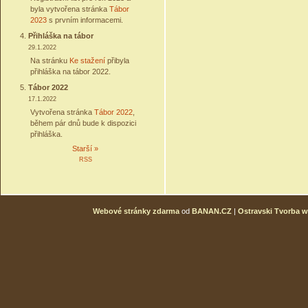
byla vytvořena stránka
Tábor
2023
s prvním informacemi.
Přihláška na tábor
29.1.2022
Na stránku
Ke stažení
přibyla
přihláška na tábor 2022.
Tábor 2022
17.1.2022
Vytvořena stránka
Tábor 2022
,
během pár dnů bude k dispozici
přihláška.
Starší »
RSS
Webové stránky zdarma
od
BANAN.CZ
|
Ostravski Tvorba 