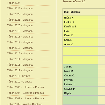
Seznam účastníků
:
Tábor 2024
Tábor 2023 - Morgana
Malí
(chalupa)
Tábor 2022 - Morgana
Eliška K.
Tábor 2021 - Morgana
Eliška O.
Tábor 2020 - Morgana
Kateřina Š.
Tábor 2019 - Morgana
Eva I.
Ester C.
Tábor 2018 - Morgana
Sára L.
Tábor 2017 - Morgana
Anna V.
Tábor 2016 - Morgana
Tábor 2015 - Morgana
Tábor 2014 - Morgana
Tábor 2013 - Morgana
Jan R.
Tábor 2012 - Morgana
Matěj R.
Ondra O.
Tábor 2011 - Stříbro
Pavel S.
Tábor 2010 - Oslavka
Hubert H.
Tábor 2005 - Lukavec u Pacova
Osvald P.
Tábor 2004 - Lukavec u Pacova
Filip N.
Tábor 2002 - Lukavec u Pacova
Tábor 2002 - trpaslíci Dojetřice