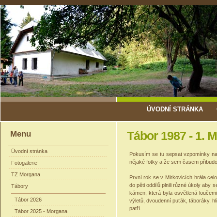
ÚVODNÍ STRÁNKA
Menu
Tábor 1987 - 1. M
Úvodní stránka
Pokusím se tu sepsat vzpomínky na s
nějaké fotky a že sem časem přibudo
Fotogalerie
TZ Morgana
První rok se v Mirkovicích hrála celo
do pěti oddílů plnili různé úkoly aby 
Tábory
kámen, která byla osvětlená loučem
Tábor 2026
výletů, dvoudenní puťák, táboráky, h
patří.
Tábor 2025 - Morgana