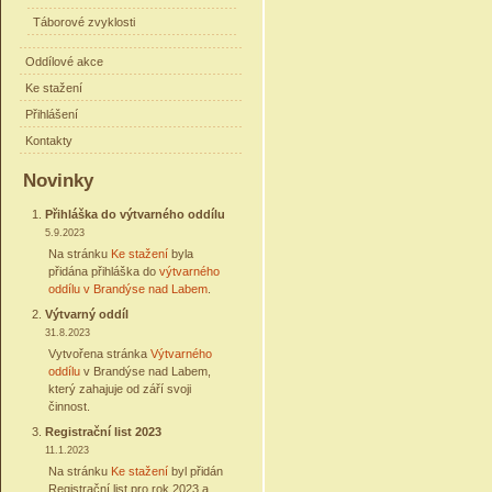
Táborové zvyklosti
Oddílové akce
Ke stažení
Přihlášení
Kontakty
Novinky
Přihláška do výtvarného oddílu
5.9.2023
Na stránku
Ke stažení
byla
přidána přihláška do
výtvarného
oddílu v Brandýse nad Labem
.
Výtvarný oddíl
31.8.2023
Vytvořena stránka
Výtvarného
oddílu
v Brandýse nad Labem,
který zahajuje od září svoji
činnost.
Registrační list 2023
11.1.2023
Na stránku
Ke stažení
byl přidán
Registrační list pro rok 2023 a