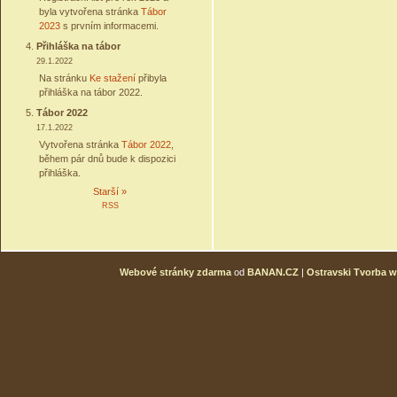
byla vytvořena stránka
Tábor
2023
s prvním informacemi.
Přihláška na tábor
29.1.2022
Na stránku
Ke stažení
přibyla
přihláška na tábor 2022.
Tábor 2022
17.1.2022
Vytvořena stránka
Tábor 2022
,
během pár dnů bude k dispozici
přihláška.
Starší »
RSS
Webové stránky zdarma
od
BANAN.CZ
|
Ostravski Tvorba 