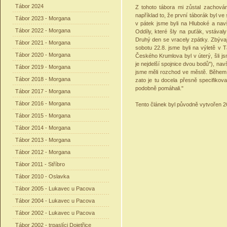
Tábor 2024
Z tohoto tábora mi zůstal zachován
například to, že první táborák byl ve
Tábor 2023 - Morgana
v pátek jsme byli na Hluboké a navš
Tábor 2022 - Morgana
Oddíly, které šly na puťák, vstával
Druhý den se vracely zpátky. Zbývaj
Tábor 2021 - Morgana
sobotu 22.8. jsme byli na výletě v 
Tábor 2020 - Morgana
Českého Krumlova byl v úterý, šli js
je nejdelší spojnice dvou bodů"), n
Tábor 2019 - Morgana
jsme měli rozchod ve městě. Během t
Tábor 2018 - Morgana
zato je tu docela přesně specifikova
podobně pomáhali."
Tábor 2017 - Morgana
Tábor 2016 - Morgana
Tento článek byl původně vytvořen 26
Tábor 2015 - Morgana
Tábor 2014 - Morgana
Tábor 2013 - Morgana
Tábor 2012 - Morgana
Tábor 2011 - Stříbro
Tábor 2010 - Oslavka
Tábor 2005 - Lukavec u Pacova
Tábor 2004 - Lukavec u Pacova
Tábor 2002 - Lukavec u Pacova
Tábor 2002 - trpaslíci Dojetřice